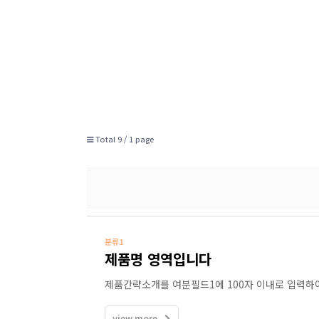
Total 9 /
1 page
분류1
제품명 영역입니다
제품간략소개를 여분필드1에 100자 이내로 입력하
view more