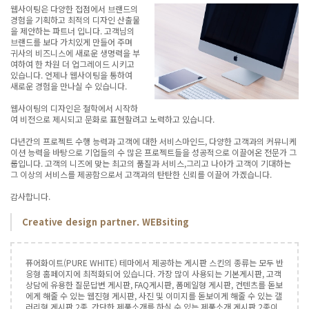
웹사이팅은 다양한 접점에서 브랜드의
경험을 기획하고 최적의 디자인 산출물
을 제안하는 파트너 입니다. 고객님의
브랜드를 보다 가치있게 만들어 주며
귀사의 비즈니스에 새로운 생명력을 부
여하여 한 차원 더 업그레이드 시키고
있습니다. 언제나 웹사이팅을 통하여
새로운 경험을 만나실 수 있습니다.
웹사이팅의 디자인은 철학에서 시작하
여 비전으로 제시되고 문화로 표현할려고 노력하고 있습니다.
다년간의 프로젝트 수행 능력과 고객에 대한 서비스마인드, 다양한 고객과의 커뮤니케
이션 능력을 바탕으로 기업들의 수 많은 프로젝트들을 성공적으로 이끌어온 전문가 그
룹입니다. 고객의 니즈에 맞는 최고의 품질과 서비스,그리고 나아가 고객이 기대하는
그 이상의 서비스를 제공함으로서 고객과의 탄탄한 신뢰를 이끌어 가겠습니다.
감사합니다.
Creative design partner. WEBsiting
퓨어화이트(PURE WHITE) 테마에서 제공하는 게시판 스킨의 종류는 모두 반
응형 홈페이지에 최적화되어 있습니다. 가장 많이 사용되는 기본게시판, 고객
상담에 유용한 질문답변 게시판, FAQ게시판, 폼메일형 게시판, 컨텐츠를 돋보
에게 해줄 수 있는 웹진형 게시판, 사진 및 이미지를 돋보이게 해줄 수 있는 갤
러리형 게시판 2종, 간단한 제품소개를 하실 수 있는 제품소개 게시판 2종이