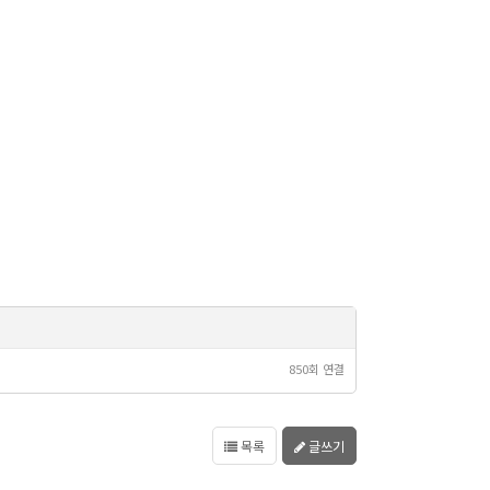
850회 연결
목록
글쓰기